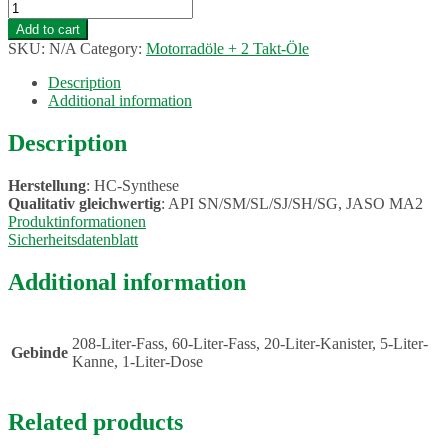
10W-
40
Add to cart
DBV-
SKU:
N/A
Category:
Motorradöle + 2 Takt-Öle
Zweirad-
Special-
Description
Motorenöl
Additional information
JASO
MA
Description
(4-
Takt)
Herstellung
: HC-Synthese
quantity
Qualitativ gleichwertig
: API SN/SM/SL/SJ/SH/SG, JASO MA2
Produktinformationen
Sicherheitsdatenblatt
Additional information
208-Liter-Fass, 60-Liter-Fass, 20-Liter-Kanister, 5-Liter-
Gebinde
Kanne, 1-Liter-Dose
Related products