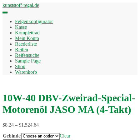
Skip
kunststoff-regal.de
to
content
Felgenkonfigurator
Kasse
Komplettrad
Mein Konto
Raederliste
Reifen
Reifensuche
Sample Page
Shop
Warenkorb
10W-40 DBV-Zweirad-Special-
Motorenöl JASO MA (4-Takt)
$
8.24
–
$
1,524.64
Gebinde
Clear