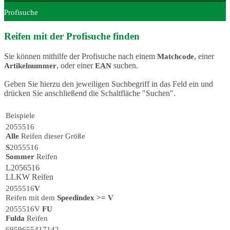
Profisuche
Reifen mit der Profisuche finden
Sie können mithilfe der Profisuche nach einem
, einer
Matchcode
, oder einer
suchen.
Artikelnummer
EAN
Geben Sie hierzu den jeweiligen Suchbegriff in das Feld ein und
drücken Sie anschließend die Schaltfläche "Suchen".
Beispiele
2055516
Alle
Reifen dieser Größe
S
2055516
Sommer
Reifen
L
2056516
LLKW
Reifen
2055516
V
Reifen mit dem
Speedindex >= V
2055516V
FU
Fulda
Reifen
6959655417142