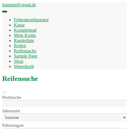
Skip
kunststoff-regal.de
to
content
Felgenkonfigurator
Kasse
Komplettrad
Mein Konto
Raederliste
Reifen
Reifensuche
Sample Page
Shop
Warenkorb
Reifensuche
…
Profisuche
Jahreszeit
Fahrzeugart