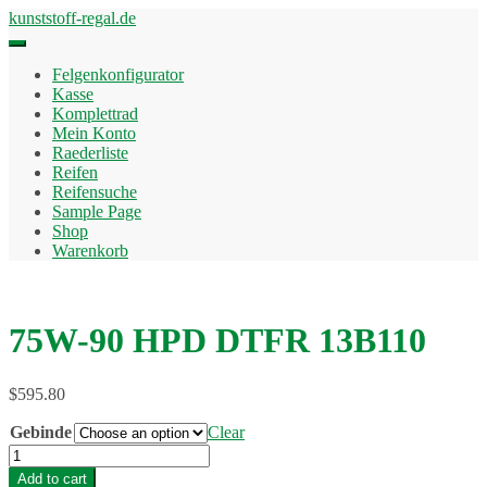
Skip
kunststoff-regal.de
to
content
Felgenkonfigurator
Kasse
Komplettrad
Mein Konto
Raederliste
Reifen
Reifensuche
Sample Page
Shop
Warenkorb
75W-90 HPD DTFR 13B110
$
595.80
Gebinde
Clear
75W-
90
Add to cart