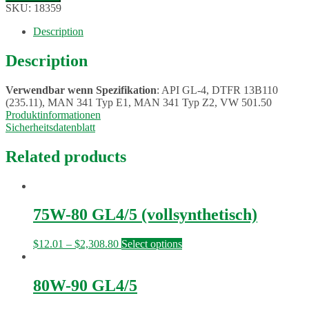
HPD
SKU:
18359
DTFR
13B110
Description
quantity
Description
Verwendbar wenn Spezifikation
: API GL-4, DTFR 13B110
(235.11), MAN 341 Typ E1, MAN 341 Typ Z2, VW 501.50
Produktinformationen
Sicherheitsdatenblatt
Related products
75W-80 GL4/5 (vollsynthetisch)
$
12.01
–
$
2,308.80
Select options
80W-90 GL4/5