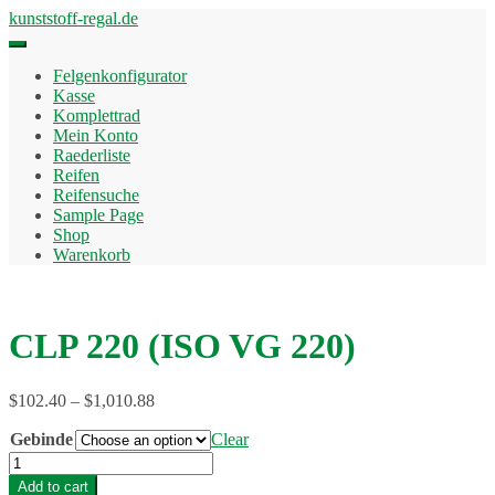
Skip
kunststoff-regal.de
to
content
Felgenkonfigurator
Kasse
Komplettrad
Mein Konto
Raederliste
Reifen
Reifensuche
Sample Page
Shop
Warenkorb
CLP 220 (ISO VG 220)
$
102.40
–
$
1,010.88
Gebinde
Clear
CLP
220
Add to cart