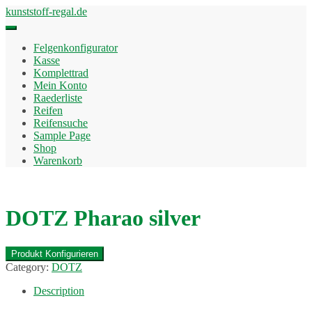
Skip
kunststoff-regal.de
to
content
Felgenkonfigurator
Kasse
Komplettrad
Mein Konto
Raederliste
Reifen
Reifensuche
Sample Page
Shop
Warenkorb
DOTZ Pharao silver
Produkt Konfigurieren
Category:
DOTZ
Description