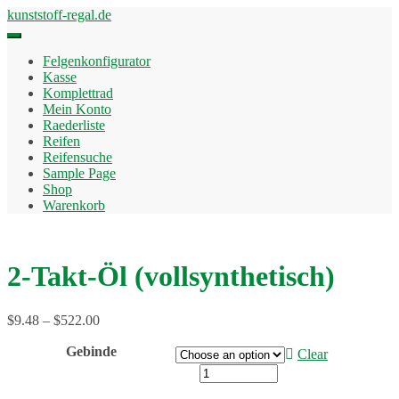
Skip
kunststoff-regal.de
to
content
Felgenkonfigurator
Kasse
Komplettrad
Mein Konto
Raederliste
Reifen
Reifensuche
Sample Page
Shop
Warenkorb
2-Takt-Öl (vollsynthetisch)
$
9.48
–
$
522.00
Gebinde
Clear
2-
Takt-