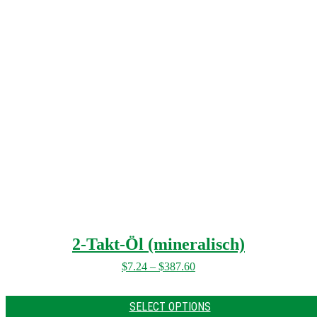
2-Takt-Öl (mineralisch)
$
7.24
–
$
387.60
SELECT OPTIONS